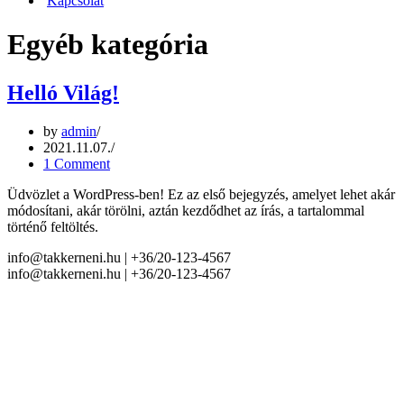
Kapcsolat
Egyéb kategória
Helló Világ!
by
admin
2021.11.07.
1 Comment
Üdvözlet a WordPress-ben! Ez az első bejegyzés, amelyet lehet akár
módosítani, akár törölni, aztán kezdődhet az írás, a tartalommal
történő feltöltés.
info@takkerneni.hu | +36/20-123-4567
info@takkerneni.hu | +36/20-123-4567