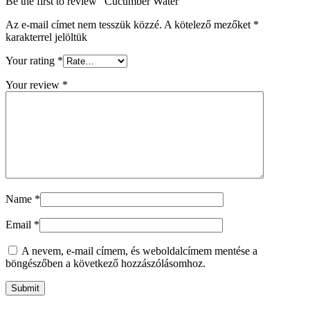
Be the first to review “Cucumber Water”
Az e-mail címet nem tesszük közzé.
A kötelező mezőket
*
karakterrel jelöltük
Your rating
*
Your review
*
Name
*
Email
*
A nevem, e-mail címem, és weboldalcímem mentése a
böngészőben a következő hozzászólásomhoz.