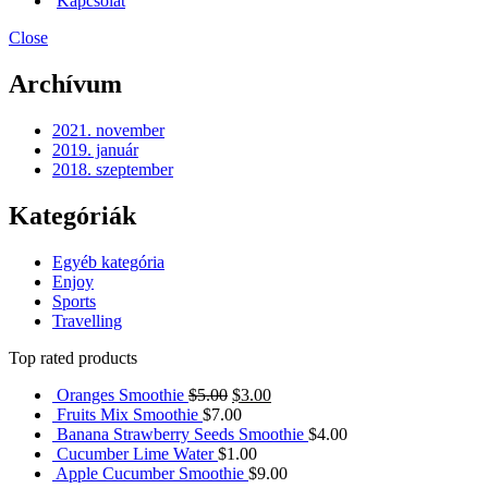
Kapcsolat
Close
Archívum
2021. november
2019. január
2018. szeptember
Kategóriák
Egyéb kategória
Enjoy
Sports
Travelling
Top rated products
Oranges Smoothie
$
5.00
$
3.00
Fruits Mix Smoothie
$
7.00
Banana Strawberry Seeds Smoothie
$
4.00
Cucumber Lime Water
$
1.00
Apple Cucumber Smoothie
$
9.00