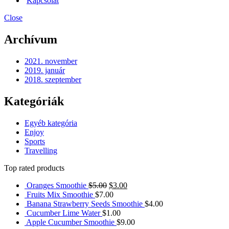
Kapcsolat
Close
Archívum
2021. november
2019. január
2018. szeptember
Kategóriák
Egyéb kategória
Enjoy
Sports
Travelling
Top rated products
Oranges Smoothie
$
5.00
$
3.00
Fruits Mix Smoothie
$
7.00
Banana Strawberry Seeds Smoothie
$
4.00
Cucumber Lime Water
$
1.00
Apple Cucumber Smoothie
$
9.00