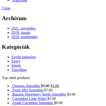
Kapcsolat
Close
Archívum
2021. november
2019. január
2018. szeptember
Kategóriák
Egyéb kategória
Enjoy
Sports
Travelling
Top rated products
Oranges Smoothie
$
5.00
$
3.00
Fruits Mix Smoothie
$
7.00
Banana Strawberry Seeds Smoothie
$
4.00
Cucumber Lime Water
$
1.00
Apple Cucumber Smoothie
$
9.00