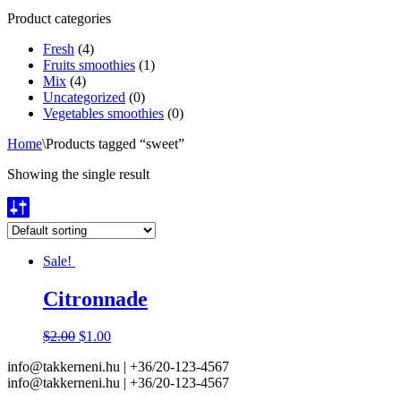
Product categories
Fresh
(4)
Fruits smoothies
(1)
Mix
(4)
Uncategorized
(0)
Vegetables smoothies
(0)
Home
\
Products tagged “sweet”
Showing the single result
Sale!
Citronnade
$
2.00
$
1.00
info@takkerneni.hu | +36/20-123-4567
info@takkerneni.hu | +36/20-123-4567